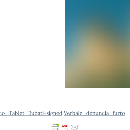
ico_Tablet_Rubati-signed
Verbale_denuncia_furto