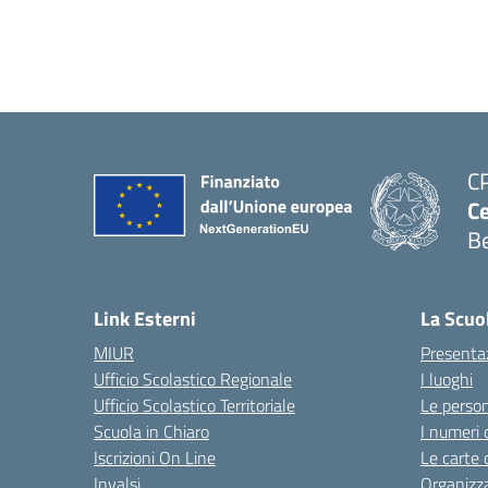
C
Ce
Be
Link Esterni
La Scuo
MIUR
Presenta
Ufficio Scolastico Regionale
I luoghi
Ufficio Scolastico Territoriale
Le perso
Scuola in Chiaro
I numeri 
Iscrizioni On Line
Le carte 
Invalsi
Organizz