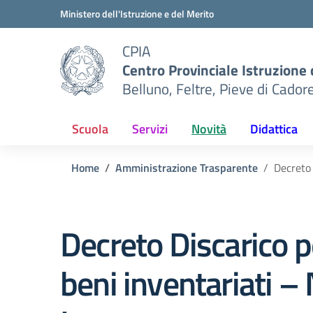
Vai ai contenuti
Vai al menu di navigazione
Vai al footer
Ministero dell'Istruzione e del Merito
CPIA
Centro Provinciale Istruzione 
Belluno, Feltre, Pieve di Cador
Scuola
Servizi
Novità
Didattica
Home
Amministrazione Trasparente
Decreto 
Decreto Discarico p
beni inventariati – 