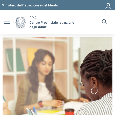
Vai ai contenuti
Vai al menu di navigazione
Vai al footer
Ministero dell'Istruzione e del Merito
CPIA
Centro Provinciale Istruzione
degli Adulti