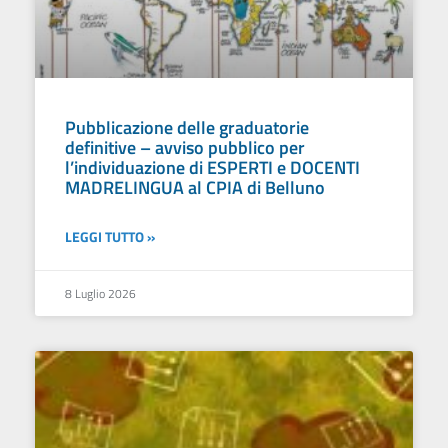
Pubblicazione delle graduatorie
definitive – avviso pubblico per
l’individuazione di ESPERTI e DOCENTI
MADRELINGUA al CPIA di Belluno
LEGGI TUTTO »
8 Luglio 2026