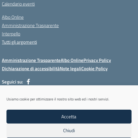
Calendario eventi
Albo Online
Amministrazione Trasparente
Interpello
Tutti gli argomenti
Amministrazione Trasparente
Albo Online
Privacy Policy
Dichiarazione di accessibilità
Note legali
Cookie Policy
Seguici su:
Usiamo cookie per ottimizzare il nostro sito web ed i nostri servizi.
Via Mur di Cadola, 12 - 32100 Belluno (BL) - Tel 0437/31143 - Mail:
blmm08400l@istruzione.it - PEC: blmm08400l@pec.istruzione.it
Accetta
Codice meccanografico: BLMM08400L - Codice iPA: cpiabl - C.F.
93051950256 - Codice univoco fatturazione elettronica (CUF): UFYKU0
Chiudi