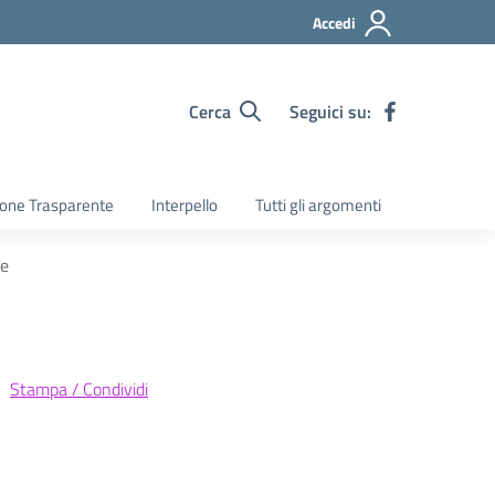
Accedi
Cerca
Seguici su:
one Trasparente
Interpello
Tutti gli argomenti
re
Stampa / Condividi