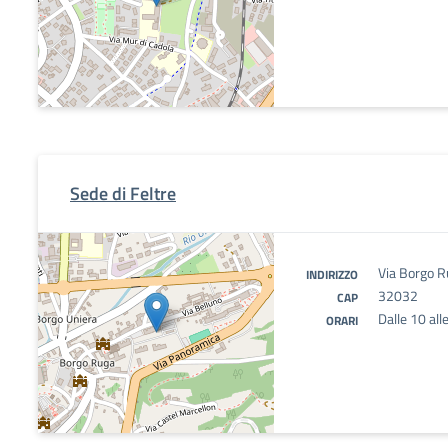
Sede di Feltre
Via Borgo Ru
INDIRIZZO
32032
CAP
Dalle 10 all
ORARI