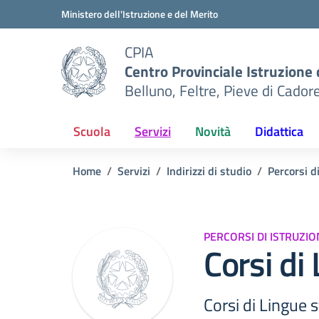
Vai ai contenuti
Vai al menu di navigazione
Vai al footer
Ministero dell'Istruzione e del Merito
CPIA
Centro Provinciale Istruzione 
Belluno, Feltre, Pieve di Cador
Scuola
Servizi
Novità
Didattica
Home
Servizi
Indirizzi di studio
Percorsi d
PERCORSI DI ISTRUZI
Corsi di
Corsi di Lingue s