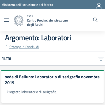
Vai ai contenuti
Vai al menu di navigazione
Vai al footer
Ministero dell'Istruzione e del Merito
CPIA
Centro Provinciale Istruzione
degli Adulti
Argomento: Laboratori
Stampa / Condividi
FILTRI
sede di Belluno: Laboratorio di serigrafia novembre
2019
Progetto laboratorio di serigrafia