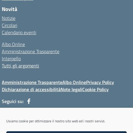
Novità
Notizie
Circolari
Calendario eventi
Albo Online
Amministrazione Trasparente
Interpello
Tutti gli argomenti
Amministrazione Trasparente
Albo Online
Privacy Policy
Dichiarazione di accessibilità
Note legali
Cookie Policy
Seguici su:
Via Mur di Cadola, 12 - 32100 Belluno (BL) - Tel 0437/31143 - Mail:
Usiamo cookie per ottimizzare il nostro sito web ed i nostri servizi.
blmm08400l@istruzione.it - PEC: blmm08400l@pec.istruzione.it
Codice meccanografico: BLMM08400L - Codice iPA: cpiabl - C.F.