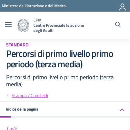
Vai ai contenuti
Vai al menu di navigazione
Vai al footer
Ministero dell'Istruzione e del Merito
CPIA
Centro Provinciale Istruzione
degli Adulti
STANDARD
Percorsi di primo livello primo
periodo (terza media)
Percorsi di primo livello primo periodo (terza
media)
Stampa / Condividi
Indice della pagina
Cos'è