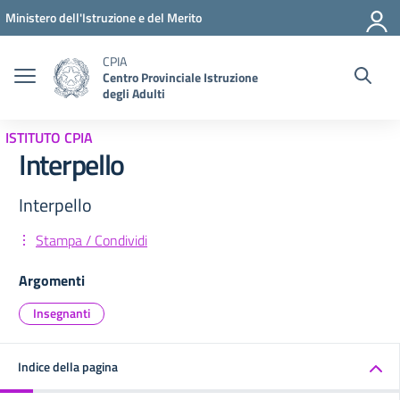
Vai ai contenuti
Vai al menu di navigazione
Vai al footer
Ministero dell'Istruzione e del Merito
CPIA
Centro Provinciale Istruzione
degli Adulti
ISTITUTO CPIA
Interpello
Interpello
Stampa / Condividi
Argomenti
Insegnanti
Indice della pagina