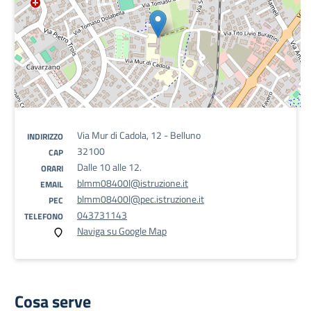
Via Mur di Cadola, 12 - Belluno
INDIRIZZO
32100
CAP
Dalle 10 alle 12.
ORARI
blmm08400l@istruzione.it
EMAIL
blmm08400l@pec.istruzione.it
PEC
043731143
TELEFONO
Naviga su Google Map
Cosa serve