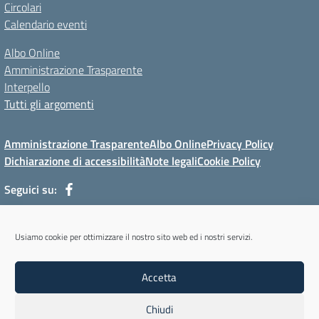
Circolari
Calendario eventi
Albo Online
Amministrazione Trasparente
Interpello
Tutti gli argomenti
Amministrazione Trasparente
Albo Online
Privacy Policy
Dichiarazione di accessibilità
Note legali
Cookie Policy
Seguici su:
Via Mur di Cadola, 12 - 32100 Belluno (BL) - Tel 0437/31143 - Mail:
Usiamo cookie per ottimizzare il nostro sito web ed i nostri servizi.
blmm08400l@istruzione.it - PEC: blmm08400l@pec.istruzione.it
Codice meccanografico: BLMM08400L - Codice iPA: cpiabl - C.F.
Accetta
93051950256 - Codice univoco fatturazione elettronica (CUF): UFYKU0
Chiudi