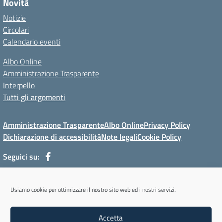
Novità
Notizie
Circolari
Calendario eventi
Albo Online
Amministrazione Trasparente
Interpello
Tutti gli argomenti
Amministrazione Trasparente
Albo Online
Privacy Policy
Dichiarazione di accessibilità
Note legali
Cookie Policy
Seguici su:
Via Mur di Cadola, 12 - 32100 Belluno (BL) - Tel 0437/31143 - Mail:
Usiamo cookie per ottimizzare il nostro sito web ed i nostri servizi.
blmm08400l@istruzione.it - PEC: blmm08400l@pec.istruzione.it
Codice meccanografico: BLMM08400L - Codice iPA: cpiabl - C.F.
Accetta
93051950256 - Codice univoco fatturazione elettronica (CUF): UFYKU0