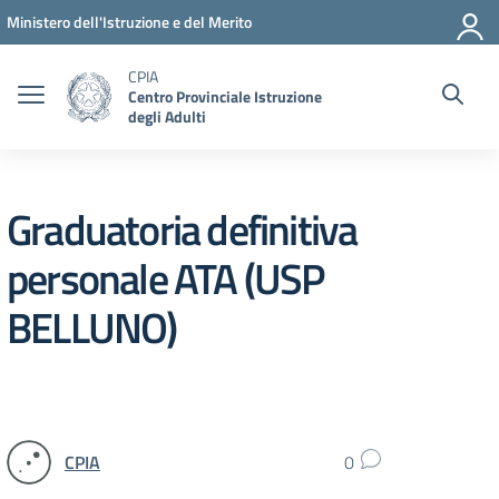
Vai ai contenuti
Vai al menu di navigazione
Vai al footer
Ministero dell'Istruzione e del Merito
CPIA
Centro Provinciale Istruzione
degli Adulti
Graduatoria definitiva
personale ATA (USP
BELLUNO)
CPIA
0