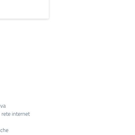
iva
 rete internet
iche