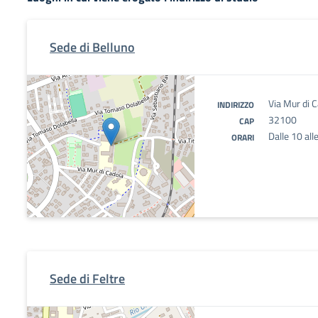
Sede di Belluno
Via Mur di C
INDIRIZZO
32100
CAP
Dalle 10 all
ORARI
Sede di Feltre