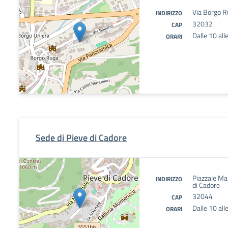
Via Borgo Ru
INDIRIZZO
32032
CAP
Dalle 10 all
ORARI
Sede di Pieve di Cadore
Piazzale Mar
INDIRIZZO
di Cadore
32044
CAP
Dalle 10 all
ORARI