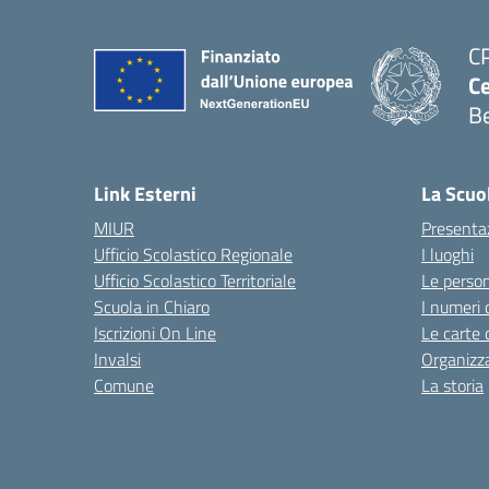
C
Ce
Be
Link Esterni
La Scuo
MIUR
Presenta
Ufficio Scolastico Regionale
I luoghi
Ufficio Scolastico Territoriale
Le perso
Scuola in Chiaro
I numeri 
Iscrizioni On Line
Le carte 
Invalsi
Organizz
Comune
La storia