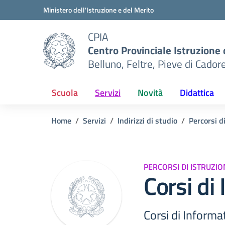
Vai ai contenuti
Vai al menu di navigazione
Vai al footer
Ministero dell'Istruzione e del Merito
CPIA
Centro Provinciale Istruzione 
Belluno, Feltre, Pieve di Cador
Scuola
Servizi
Novità
Didattica
Home
Servizi
Indirizzi di studio
Percorsi d
PERCORSI DI ISTRUZI
Corsi di
Corsi di Informat