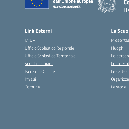
Ce
Be
Link Esterni
La Scuo
MIUR
Presenta
Ufficio Scolastico Regionale
I luoghi
Ufficio Scolastico Territoriale
Le perso
Scuola in Chiaro
I numeri d
Iscrizioni On Line
Le carte d
Invalsi
Organizza
Comune
La storia