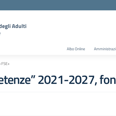
degli Adulti
e
Albo Online
Amministrazi
o FSE+
etenze” 2021-2027, fo