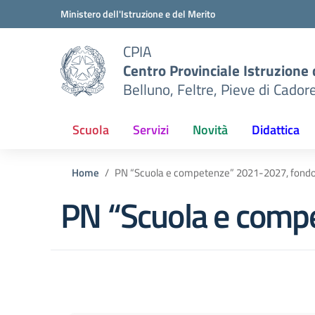
Vai ai contenuti
Vai al menu di navigazione
Vai al footer
Ministero dell'Istruzione e del Merito
CPIA
Centro Provinciale Istruzione 
Belluno, Feltre, Pieve di Cador
Scuola
Servizi
Novità
Didattica
Home
PN “Scuola e competenze” 2021-2027, fond
PN “Scuola e comp