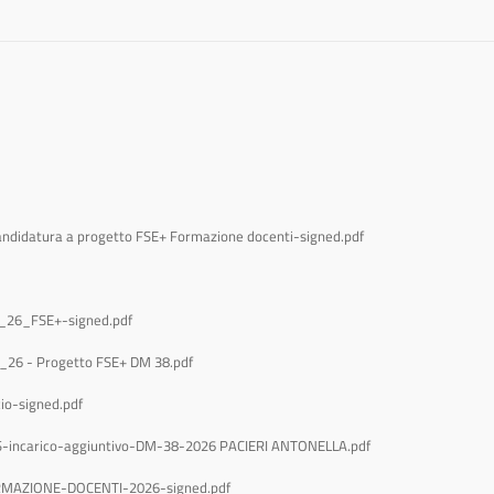
candidatura a progetto FSE+ Formazione docenti-signed.pdf
_26_FSE+-signed.pdf
_26 - Progetto FSE+ DM 38.pdf
o-signed.pdf
8_Prot.19621_26_06_26 USRVE - Autorizzazione-DS-incarico-aggiuntivo-DM-38-2026 PACIERI ANTONELLA.pdf
MAZIONE-DOCENTI-2026-signed.pdf