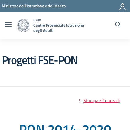
Vai ai contenuti
Vai al menu di navigazione
Vai al footer
Ministero dell'Istruzione e del Merito
CPIA
Centro Provinciale Istruzione
degli Adulti
Progetti FSE-PON
Stampa / Condividi
PON 2014-2020