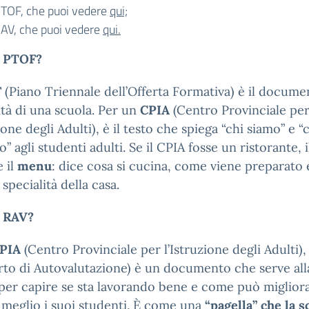
 PTOF, che puoi vedere
qui;
 RAV, che puoi vedere
qui.
l PTOF?
F
(Piano Triennale dell’Offerta Formativa) è il docume
ità di una scuola. Per un
CPIA
(Centro Provinciale pe
zione degli Adulti), è il testo che spiega “chi siamo” e “
o” agli studenti adulti. Se il CPIA fosse un ristorante,
 il
menu
: dice cosa si cucina, come viene preparato 
 specialità della casa.
l RAV?
PIA
(Centro Provinciale per l’Istruzione degli Adulti), 
to di Autovalutazione) è un documento che serve all
per capire se sta lavorando bene e come può miglior
 meglio i suoi studenti. È come una
“pagella” che la s