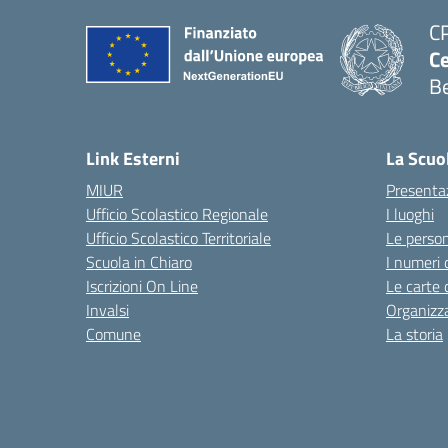
C
Ce
Be
Link Esterni
La Scuo
MIUR
Presenta
Ufficio Scolastico Regionale
I luoghi
Ufficio Scolastico Territoriale
Le perso
Scuola in Chiaro
I numeri 
Iscrizioni On Line
Le carte 
Invalsi
Organizz
Comune
La storia