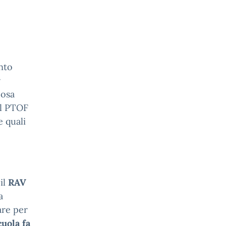
nto
r
cosa
 il PTOF
e quali
il
RAV
a
are per
cuola fa