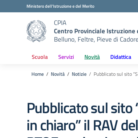
Vai ai contenuti
Vai al menu di navigazione
Vai al footer
Ministero dell'Istruzione e del Merito
CPIA
Centro Provinciale Istruzione 
Belluno, Feltre, Pieve di Cador
Scuola
Servizi
Novità
Didattica
Home
Novità
Notizie
Pubblicato sul sito “
Pubblicato sul sito
in chiaro” il RAV del