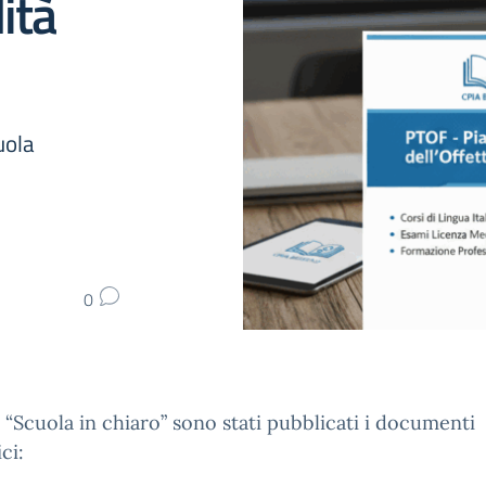
ità
uola
0
o “Scuola in chiaro” sono stati pubblicati i documenti
ci: