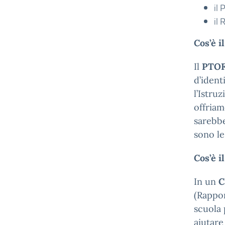
il
il
Cos’è i
Il
PTO
d’ident
l’Istru
offriam
sarebbe
sono le
Cos’è i
In un
C
(Rappor
scuola 
aiutare