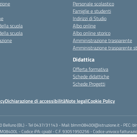
zione
Personale scolastico
Famiglie e studenti
ne
Indirizzi di Studio
della scuola
Albo online
della scuola
Albo online storico
azione
Amministrazione trasparente
Amministrazione trasparente st
Didattica
Offerta formativa
Schede didattiche
Schede Progetti
icy
Dichiarazione di accessibilità
Note legali
Cookie Policy
00 Belluno (BL) - Tel 0437/31143 - Mail: blmm08400l@istruzione.it - PEC: 
08400L - Codice iPA: cpiabl - C.F. 93051950256 - Codice univoco fatturazio