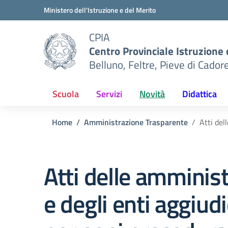
Vai ai contenuti
Vai al menu di navigazione
Vai al footer
Ministero dell'Istruzione e del Merito
CPIA
Centro Provinciale Istruzione 
Belluno, Feltre, Pieve di Cador
Scuola
Servizi
Novità
Didattica
Home
Amministrazione Trasparente
Atti del
Atti delle amminist
e degli enti aggiud