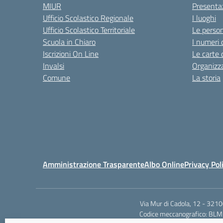
MIUR
Presenta
Ufficio Scolastico Regionale
I luoghi
Ufficio Scolastico Territoriale
Le perso
Scuola in Chiaro
I numeri 
Iscrizioni On Line
Le carte 
Invalsi
Organizz
Comune
La storia
Amministrazione Trasparente
Albo Online
Privacy Pol
Via Mur di Cadola, 12 - 321
Codice meccanografico: BLMM