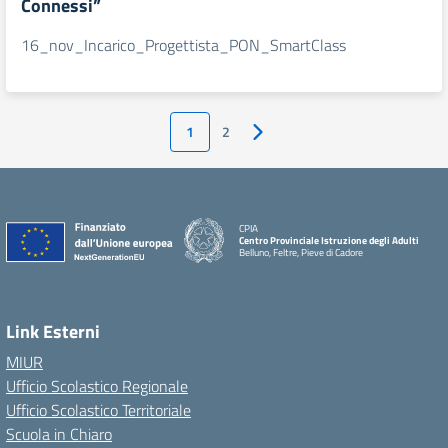
Connessi”
16_nov_Incarico_Progettista_PON_SmartClass
1
2
Pagina successiva
CPIA
Centro Provinciale Istruzione degli Adulti
Belluno, Feltre, Pieve di Cadore
Link Esterni
MIUR
Ufficio Scolastico Regionale
Ufficio Scolastico Territoriale
Scuola in Chiaro