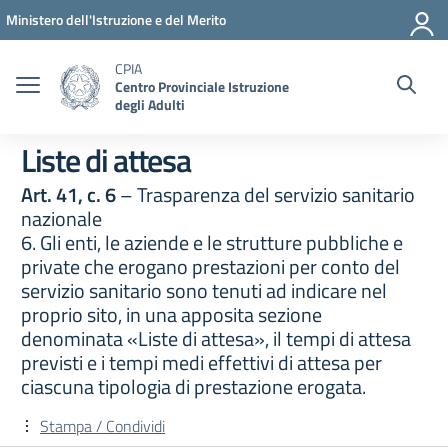
Vai ai contenuti
Vai al menu di navigazione
Vai al footer
Ministero dell'Istruzione e del Merito
CPIA
Centro Provinciale Istruzione
degli Adulti
Liste di attesa
Art. 41, c. 6
– Trasparenza del servizio sanitario
nazionale
6. Gli enti, le aziende e le strutture pubbliche e
private che erogano prestazioni per conto del
servizio sanitario sono tenuti ad indicare nel
proprio sito, in una apposita sezione
denominata «Liste di attesa», il tempi di attesa
previsti e i tempi medi effettivi di attesa per
ciascuna tipologia di prestazione erogata.
Stampa / Condividi