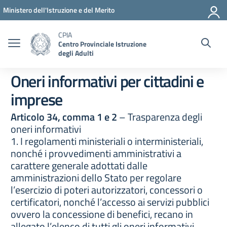
Vai ai contenuti
Vai al menu di navigazione
Vai al footer
Ministero dell'Istruzione e del Merito
CPIA
Centro Provinciale Istruzione
degli Adulti
Oneri informativi per cittadini e
imprese
Articolo 34, comma 1 e 2
– Trasparenza degli
oneri informativi
1. I regolamenti ministeriali o interministeriali,
nonché i provvedimenti amministrativi a
carattere generale adottati dalle
amministrazioni dello Stato per regolare
l’esercizio di poteri autorizzatori, concessori o
certificatori, nonché l’accesso ai servizi pubblici
ovvero la concessione di benefici, recano in
allegato l’elenco di tutti gli oneri informativi