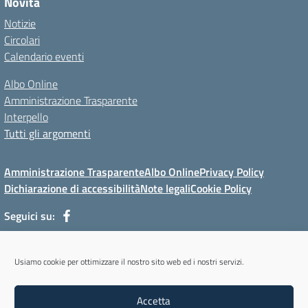
Novità
Notizie
Circolari
Calendario eventi
Albo Online
Amministrazione Trasparente
Interpello
Tutti gli argomenti
Amministrazione Trasparente
Albo Online
Privacy Policy
Dichiarazione di accessibilità
Note legali
Cookie Policy
Seguici su:
Via Mur di Cadola, 12 - 32100 Belluno (BL) - Tel 0437/31143 - Mail:
Usiamo cookie per ottimizzare il nostro sito web ed i nostri servizi.
blmm08400l@istruzione.it - PEC: blmm08400l@pec.istruzione.it
Codice meccanografico: BLMM08400L - Codice iPA: cpiabl - C.F.
Accetta
93051950256 - Codice univoco fatturazione elettronica (CUF): UFYKU0