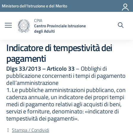
Vai ai contenuti
Vai al menu di navigazione
Vai al footer
Ministero dell'Istruzione e del Merito
CPIA
Centro Provinciale Istruzione
degli Adulti
Indicatore di tempestività dei
pagamenti
Dlgs 33/2013 – Articolo 33
– Obblighi di
pubblicazione concernenti i tempi di pagamento
dell’amministrazione
1. Le pubbliche amministrazioni pubblicano, con
cadenza annuale, un indicatore dei propri tempi
medi di pagamento relativi agli acquisti di beni,
servizi e forniture, denominato: «indicatore di
tempestività dei pagamenti».
Stampa / Condividi