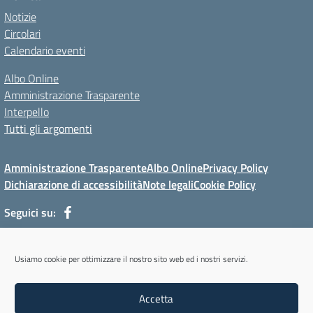
Notizie
Circolari
Calendario eventi
Albo Online
Amministrazione Trasparente
Interpello
Tutti gli argomenti
Amministrazione Trasparente
Albo Online
Privacy Policy
Dichiarazione di accessibilità
Note legali
Cookie Policy
Seguici su:
Via Mur di Cadola, 12 - 32100 Belluno (BL) - Tel 0437/31143 - Mail:
Usiamo cookie per ottimizzare il nostro sito web ed i nostri servizi.
blmm08400l@istruzione.it - PEC: blmm08400l@pec.istruzione.it
Codice meccanografico: BLMM08400L - Codice iPA: cpiabl - C.F.
Accetta
93051950256 - Codice univoco fatturazione elettronica (CUF): UFYKU0