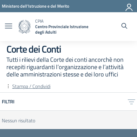
Vai ai contenuti
Vai al menu di navigazione
Vai al footer
Ministero dell'Istruzione e del Merito
CPIA
Centro Provinciale Istruzione
degli Adulti
Corte dei Conti
Tutti i rilievi della Corte dei conti ancorchè non
recepiti riguardanti l’organizzazione e l’attività
delle amministrazioni stesse e dei loro uffici
Stampa / Condividi
FILTRI
Nessun risultato