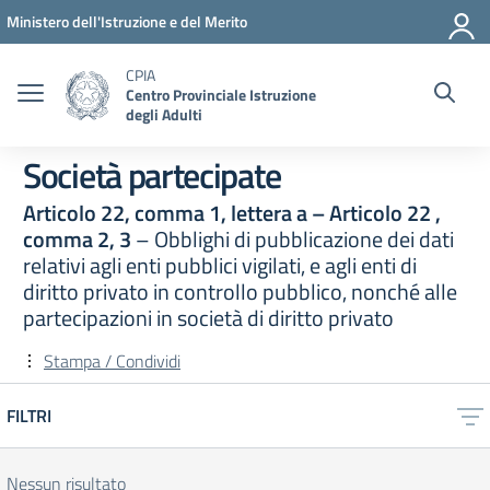
Vai ai contenuti
Vai al menu di navigazione
Vai al footer
Ministero dell'Istruzione e del Merito
CPIA
Centro Provinciale Istruzione
degli Adulti
Società partecipate
Articolo 22, comma 1, lettera a – Articolo 22 ,
comma 2, 3
– Obblighi di pubblicazione dei dati
relativi agli enti pubblici vigilati, e agli enti di
diritto privato in controllo pubblico, nonché alle
partecipazioni in società di diritto privato
Stampa / Condividi
FILTRI
Nessun risultato