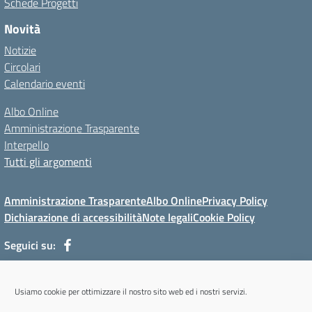
Schede Progetti
Novità
Notizie
Circolari
Calendario eventi
Albo Online
Amministrazione Trasparente
Interpello
Tutti gli argomenti
Amministrazione Trasparente
Albo Online
Privacy Policy
Dichiarazione di accessibilità
Note legali
Cookie Policy
Seguici su:
Via Mur di Cadola, 12 - 32100 Belluno (BL) - Tel 0437/31143 - Mail:
Usiamo cookie per ottimizzare il nostro sito web ed i nostri servizi.
blmm08400l@istruzione.it - PEC: blmm08400l@pec.istruzione.it