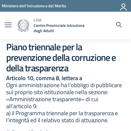
Vai ai contenuti
Vai al menu di navigazione
Vai al footer
Ministero dell'Istruzione e del Merito
CPIA
Centro Provinciale Istruzione
degli Adulti
Piano triennale per la
prevenzione della corruzione e
della trasparenza
Articolo 10, comma 8, lettera a
Ogni amministrazione ha l’obbligo di pubblicare
sul proprio sito istituzionale nella sezione:
«Amministrazione trasparente» di cui
all’articolo 9:
a) il Programma triennale per la trasparenza e
l’integrità ed il relativo stato di attuazione.