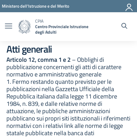
Vai ai contenuti
Vai al menu di navigazione
Vai al footer
Ministero dell'Istruzione e del Merito
CPIA
Centro Provinciale Istruzione
degli Adulti
Atti generali
Articolo 12, comma 1 e 2
– Obblighi di
pubblicazione concernenti gli atti di carattere
normativo e amministrativo generale
1. Fermo restando quanto previsto per le
pubblicazioni nella Gazzetta Ufficiale della
Repubblica italiana dalla legge 11 dicembre
1984, n. 839, e dalle relative norme di
attuazione, le pubbliche amministrazioni
pubblicano sui propri siti istituzionali i riferimenti
normativi con i relativi link alle norme di legge
statale pubblicate nella banca dati