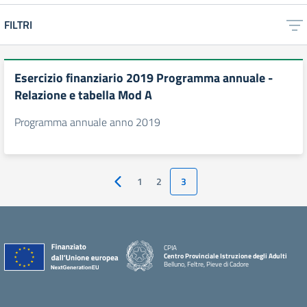
FILTRI
Esercizio finanziario 2019 Programma annuale -
Relazione e tabella Mod A
Programma annuale anno 2019
1
2
3
Pagina precedente
CPIA
Centro Provinciale Istruzione degli Adulti
Belluno, Feltre, Pieve di Cadore