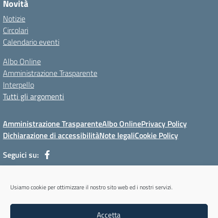
Novità
Notizie
Circolari
Calendario eventi
Albo Online
Amministrazione Trasparente
Interpello
Tutti gli argomenti
Amministrazione Trasparente
Albo Online
Privacy Policy
Dichiarazione di accessibilità
Note legali
Cookie Policy
Seguici su:
Via Mur di Cadola, 12 - 32100 Belluno (BL) - Tel 0437/31143 - Mail:
Usiamo cookie per ottimizzare il nostro sito web ed i nostri servizi.
blmm08400l@istruzione.it - PEC: blmm08400l@pec.istruzione.it
Codice meccanografico: BLMM08400L - Codice iPA: cpiabl - C.F.
Accetta
93051950256 - Codice univoco fatturazione elettronica (CUF): UFYKU0