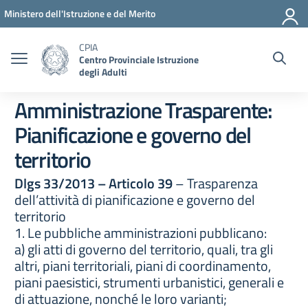
Vai ai contenuti
Vai al menu di navigazione
Vai al footer
Ministero dell'Istruzione e del Merito
CPIA
Centro Provinciale Istruzione
degli Adulti
Amministrazione Trasparente:
Pianificazione e governo del
territorio
Dlgs 33/2013 – Articolo 39
– Trasparenza
dell’attività di pianificazione e governo del
territorio
1. Le pubbliche amministrazioni pubblicano:
a) gli atti di governo del territorio, quali, tra gli
altri, piani territoriali, piani di coordinamento,
piani paesistici, strumenti urbanistici, generali e
di attuazione, nonché le loro varianti;