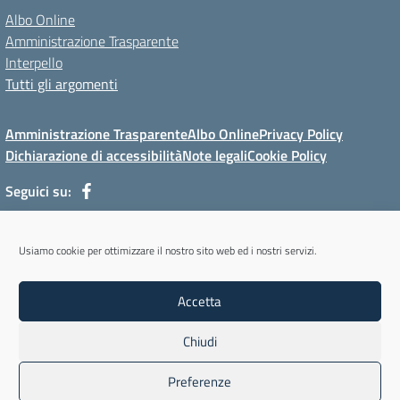
Albo Online
Amministrazione Trasparente
Interpello
Tutti gli argomenti
Amministrazione Trasparente
Albo Online
Privacy Policy
Dichiarazione di accessibilità
Note legali
Cookie Policy
Seguici su:
Via Mur di Cadola, 12 - 32100 Belluno (BL) - Tel 0437/31143 - Mail:
Usiamo cookie per ottimizzare il nostro sito web ed i nostri servizi.
blmm08400l@istruzione.it - PEC: blmm08400l@pec.istruzione.it
Codice meccanografico: BLMM08400L - Codice iPA: cpiabl - C.F.
Accetta
93051950256 - Codice univoco fatturazione elettronica (CUF): UFYKU0
Chiudi
Concept & Design by Designers Italia
Preferenze