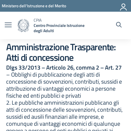
Vai ai contenuti
Vai al menu di navigazione
Vai al footer
Ministero dell'Istruzione e del Merito
CPIA
Centro Provinciale Istruzione
degli Adulti
Amministrazione Trasparente:
Atti di concessione
Dlgs 33/2013 – Articolo 26, comma 2 – Art. 27
– Obblighi di pubblicazione degli atti di
concessione di sovvenzioni, contributi, sussidi e
attribuzione di vantaggi economici a persone
fisiche ed enti pubblici e privati
2. Le pubbliche amministrazioni pubblicano gli
atti di concessione delle sovvenzioni, contributi,
sussidi ed ausili finanziari alle imprese, e
comunque di vantaggi economici di qualunque
genere a persone ed enti pubblici e privati ai