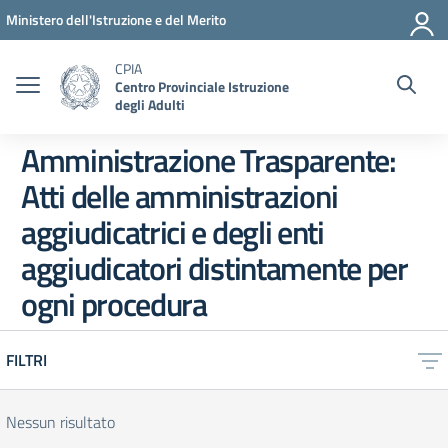
Vai ai contenuti
Vai al menu di navigazione
Vai al footer
Ministero dell'Istruzione e del Merito
CPIA
Centro Provinciale Istruzione
degli Adulti
Amministrazione Trasparente:
Atti delle amministrazioni
aggiudicatrici e degli enti
aggiudicatori distintamente per
ogni procedura
FILTRI
Nessun risultato