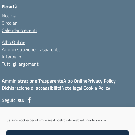
Novità
Notizie
Circolari
Calendario eventi
Albo Online
Amministrazione Trasparente
Interpello
Tutti gli argomenti
Amministrazione Trasparente
Albo Online
Privacy Policy
Dichiarazione di accessibilità
Note legali
Cookie Policy
Seguici su:
Via Mur di Cadola, 12 - 32100 Belluno (BL) - Tel 0437/31143 - Mail:
Usiamo cookie per ottimizzare il nostro sito web ed i nostri servizi.
blmm08400l@istruzione.it - PEC: blmm08400l@pec.istruzione.it
Codice meccanografico: BLMM08400L - Codice iPA: cpiabl - C.F.