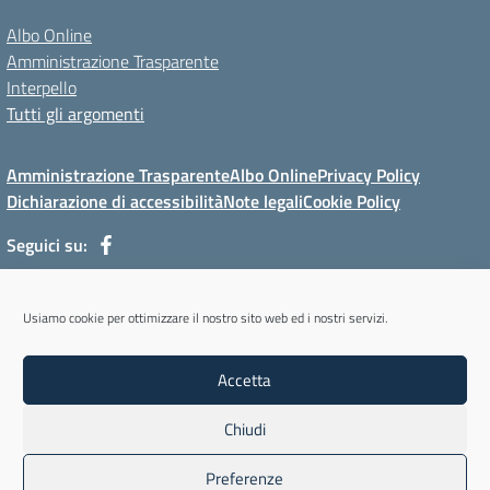
Albo Online
Amministrazione Trasparente
Interpello
Tutti gli argomenti
Amministrazione Trasparente
Albo Online
Privacy Policy
Dichiarazione di accessibilità
Note legali
Cookie Policy
Seguici su:
Via Mur di Cadola, 12 - 32100 Belluno (BL) - Tel 0437/31143 - Mail:
Usiamo cookie per ottimizzare il nostro sito web ed i nostri servizi.
blmm08400l@istruzione.it - PEC: blmm08400l@pec.istruzione.it
Codice meccanografico: BLMM08400L - Codice iPA: cpiabl - C.F.
Accetta
93051950256 - Codice univoco fatturazione elettronica (CUF): UFYKU0
Chiudi
Concept & Design by Designers Italia
Preferenze