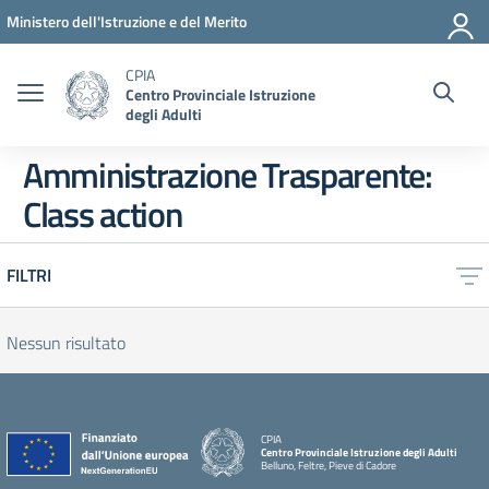
Vai ai contenuti
Vai al menu di navigazione
Vai al footer
Ministero dell'Istruzione e del Merito
CPIA
Centro Provinciale Istruzione
degli Adulti
Amministrazione Trasparente:
Class action
FILTRI
Nessun risultato
CPIA
Centro Provinciale Istruzione degli Adulti
Belluno, Feltre, Pieve di Cadore