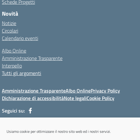
Schede Progetti
Novità
Notizie
Circolari
Calendario eventi
Albo Online
Amministrazione Trasparente
Interpello
Tutti gli argomenti
Amministrazione Trasparente
Albo Online
Privacy Policy
Dichiarazione di accessibilità
Note legali
Cookie Policy
Seguici su:
Via Mur di Cadola, 12 - 32100 Belluno (BL) - Tel 0437/31143 - Mail:
Usiamo cookie per ottimizzare il nostro sito web ed i nostri servizi.
blmm08400l@istruzione.it - PEC: blmm08400l@pec.istruzione.it