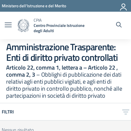
Vai ai contenuti
Vai al menu di navigazione
Vai al footer
Ministero dell'Istruzione e del Merito
CPIA
Centro Provinciale Istruzione
degli Adulti
Amministrazione Trasparente:
Enti di diritto privato controllati
Articolo 22, comma 1, lettera a – Articolo 22 ,
comma 2, 3
– Obblighi di pubblicazione dei dati
relativi agli enti pubblici vigilati, e agli enti di
diritto privato in controllo pubblico, nonché alle
partecipazioni in società di diritto privato
FILTRI
Nessun risultato