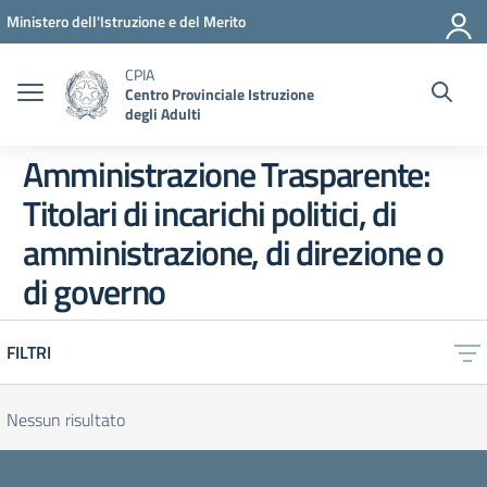
Vai ai contenuti
Vai al menu di navigazione
Vai al footer
Ministero dell'Istruzione e del Merito
CPIA
Centro Provinciale Istruzione
degli Adulti
Amministrazione Trasparente:
Titolari di incarichi politici, di
amministrazione, di direzione o
di governo
FILTRI
Nessun risultato