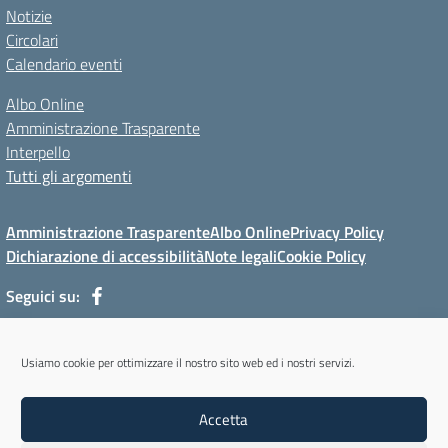
Notizie
Circolari
Calendario eventi
Albo Online
Amministrazione Trasparente
Interpello
Tutti gli argomenti
Amministrazione Trasparente
Albo Online
Privacy Policy
Dichiarazione di accessibilità
Note legali
Cookie Policy
Seguici su:
Via Mur di Cadola, 12 - 32100 Belluno (BL) - Tel 0437/31143 - Mail:
Usiamo cookie per ottimizzare il nostro sito web ed i nostri servizi.
blmm08400l@istruzione.it - PEC: blmm08400l@pec.istruzione.it
Codice meccanografico: BLMM08400L - Codice iPA: cpiabl - C.F.
Accetta
93051950256 - Codice univoco fatturazione elettronica (CUF): UFYKU0