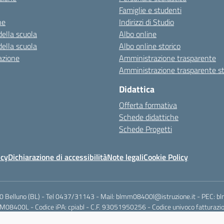
Famiglie e studenti
ne
Indirizzi di Studio
della scuola
Albo online
della scuola
Albo online storico
azione
Amministrazione trasparente
Amministrazione trasparente st
Didattica
Offerta formativa
Schede didattiche
Schede Progetti
icy
Dichiarazione di accessibilità
Note legali
Cookie Policy
00 Belluno (BL) - Tel 0437/31143 - Mail: blmm08400l@istruzione.it - PEC: 
08400L - Codice iPA: cpiabl - C.F. 93051950256 - Codice univoco fatturazio