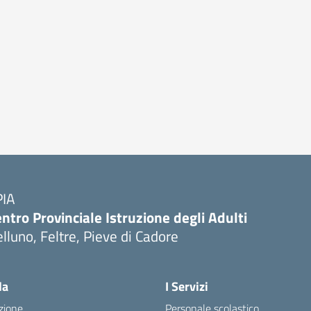
PIA
ntro Provinciale Istruzione degli Adulti
lluno, Feltre, Pieve di Cadore
la
I Servizi
zione
Personale scolastico