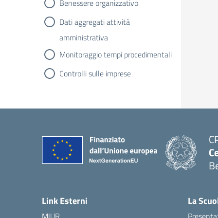
Benessere organizzativo
Dati aggregati attività
amministrativa
Monitoraggio tempi procedimentali
Controlli sulle imprese
C
Ce
Be
Link Esterni
La Scuo
MIUR
Presenta