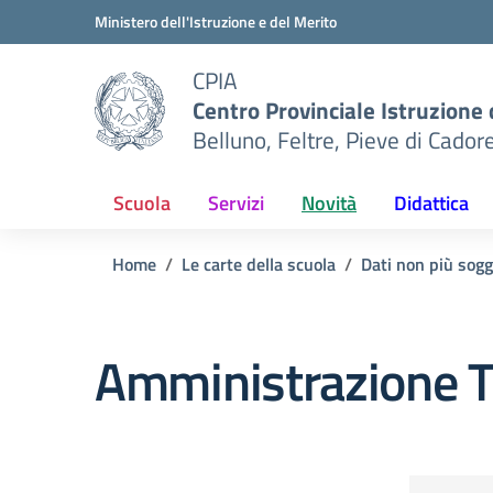
Vai ai contenuti
Vai al menu di navigazione
Vai al footer
Ministero dell'Istruzione e del Merito
CPIA
Centro Provinciale Istruzione 
Belluno, Feltre, Pieve di Cador
Scuola
Servizi
Novità
Didattica
Home
Le carte della scuola
Dati non più sogg
Amministrazione T