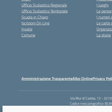
Ufficio Scolastico Regionale
I luoghi
Ufficio Scolastico Territoriale
Le perso
Scuola in Chiaro
I numeri 
Iscrizioni On Line
Le carte 
Invalsi
Organizz
Comune
La storia
Amministrazione Trasparente
Albo Online
Privacy Pol
Via Mur di Cadola, 12 - 321
Codice meccanografico: BLMM