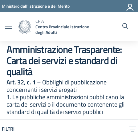
Vai ai contenuti
Vai al menu di navigazione
Vai al footer
Ministero dell'Istruzione e del Merito
CPIA
Centro Provinciale Istruzione
degli Adulti
Amministrazione Trasparente:
Carta dei servizi e standard di
qualità
Art. 32, c. 1
– Obblighi di pubblicazione
concernenti i servizi erogati
1. Le pubbliche amministrazioni pubblicano la
carta dei servizi o il documento contenente gli
standard di qualità dei servizi pubblici
FILTRI