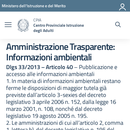
Vai ai contenuti
Vai al menu di navigazione
Vai al footer
Ministero dell'Istruzione e del Merito
CPIA
Centro Provinciale Istruzione
degli Adulti
Amministrazione Trasparente:
Informazioni ambientali
Dlgs 33/2013 – Articolo 40
– Pubblicazione e
accesso alle informazioni ambientali
1. In materia di informazioni ambientali restano
ferme le disposizioni di maggior tutela già
previste dall’articolo 3-sexies del decreto
legislativo 3 aprile 2006 n. 152, dalla legge 16
marzo 2001, n. 108, nonché dal decreto
legislativo 19 agosto 2005 n. 195.
2. Le amministrazioni di cui all’articolo 2, comma
1, lettera b), del decreto legislativo n. 195 del