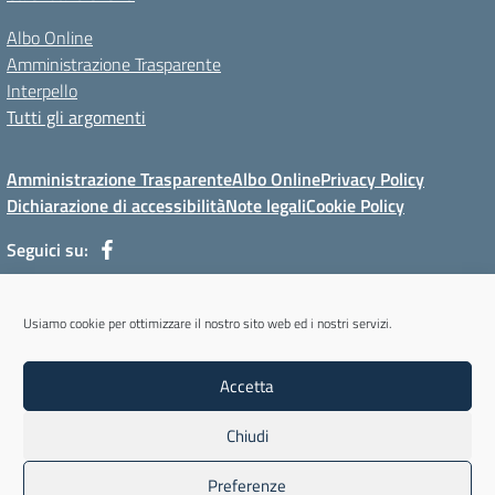
Albo Online
Amministrazione Trasparente
Interpello
Tutti gli argomenti
Amministrazione Trasparente
Albo Online
Privacy Policy
Dichiarazione di accessibilità
Note legali
Cookie Policy
Seguici su:
Via Mur di Cadola, 12 - 32100 Belluno (BL) - Tel 0437/31143 - Mail:
Usiamo cookie per ottimizzare il nostro sito web ed i nostri servizi.
blmm08400l@istruzione.it - PEC: blmm08400l@pec.istruzione.it
Codice meccanografico: BLMM08400L - Codice iPA: cpiabl - C.F.
Accetta
93051950256 - Codice univoco fatturazione elettronica (CUF): UFYKU0
Chiudi
Concept & Design by Designers Italia
Preferenze