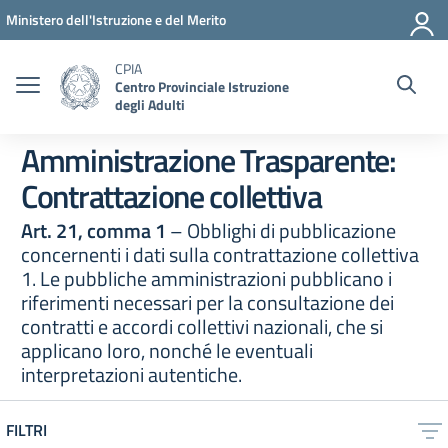
Vai ai contenuti
Vai al menu di navigazione
Vai al footer
Ministero dell'Istruzione e del Merito
CPIA
Centro Provinciale Istruzione
degli Adulti
Amministrazione Trasparente:
Contrattazione collettiva
Art. 21, comma 1
– Obblighi di pubblicazione
concernenti i dati sulla contrattazione collettiva
1. Le pubbliche amministrazioni pubblicano i
riferimenti necessari per la consultazione dei
contratti e accordi collettivi nazionali, che si
applicano loro, nonché le eventuali
interpretazioni autentiche.
FILTRI