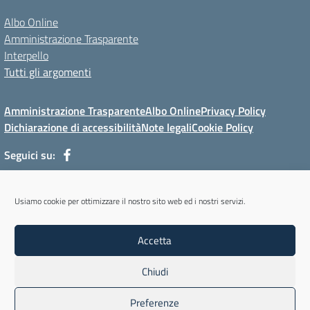
Albo Online
Amministrazione Trasparente
Interpello
Tutti gli argomenti
Amministrazione Trasparente
Albo Online
Privacy Policy
Dichiarazione di accessibilità
Note legali
Cookie Policy
Seguici su:
Via Mur di Cadola, 12 - 32100 Belluno (BL) - Tel 0437/31143 - Mail:
Usiamo cookie per ottimizzare il nostro sito web ed i nostri servizi.
blmm08400l@istruzione.it - PEC: blmm08400l@pec.istruzione.it
Codice meccanografico: BLMM08400L - Codice iPA: cpiabl - C.F.
Accetta
93051950256 - Codice univoco fatturazione elettronica (CUF): UFYKU0
Chiudi
Concept & Design by Designers Italia
Preferenze