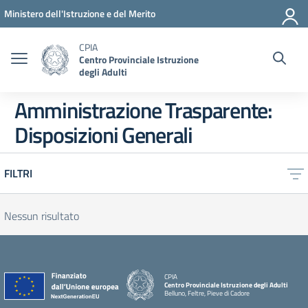
Vai ai contenuti
Vai al menu di navigazione
Vai al footer
Ministero dell'Istruzione e del Merito
CPIA
Centro Provinciale Istruzione
degli Adulti
Amministrazione Trasparente:
Disposizioni Generali
FILTRI
Nessun risultato
CPIA
Centro Provinciale Istruzione degli Adulti
Belluno, Feltre, Pieve di Cadore